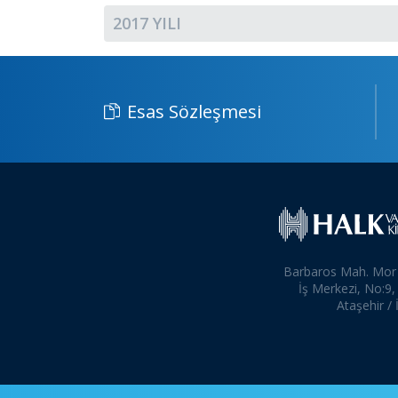
2017 YILI
Esas Sözleşmesi
Barbaros Mah. Mor
İş Merkezi, No:9,
Ataşehir / 