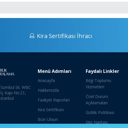
Kira Sertifikası İhracı
Menü Adımları
Faydalı Linkler
Anasayfa
Bilgi Toplumu
Hizmetleri
 Sümbül Sk. WBC
Hakkımızda
 İç Kapı No:21,
Özel Durum
İstanbul
Faaliyet Raporları
Açıklamaları
Kira Sertifikası
Gizlilik Politikası
Bize Ulaşın
Site Haritası