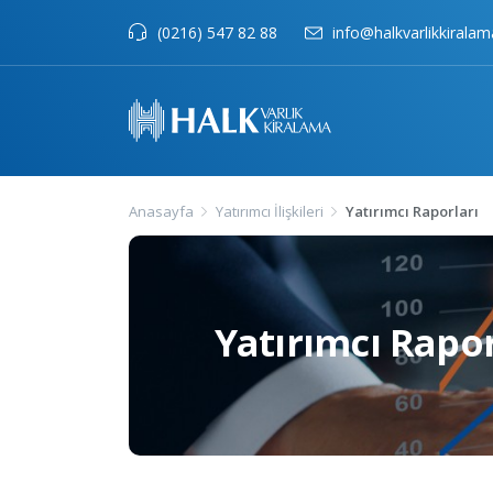
(0216) 547 82 88
info@halkvarlikkiralam
Anasayfa
Yatırımcı İlişkileri
Yatırımcı Raporları
Yatırımcı Rapor